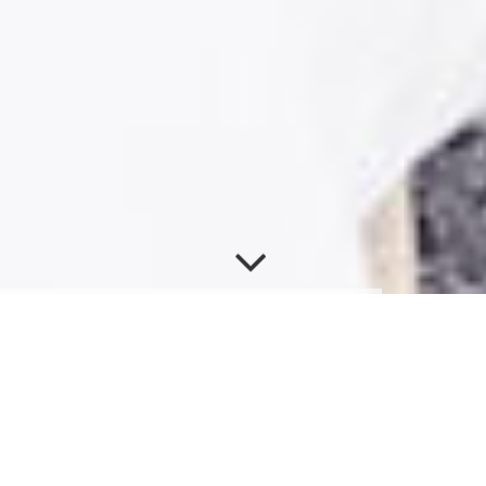
Bodenbelags­arbeiten
Stil und Struktur eines jeden Raumes werden
besonders durch den Boden bestimmt. Fundiertes